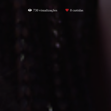
730
visualizações
0
curtidas