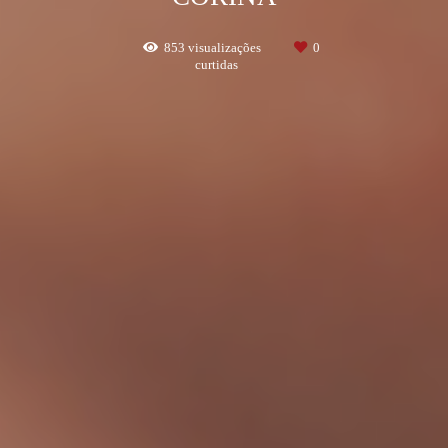
853
visualizações
0
curtidas