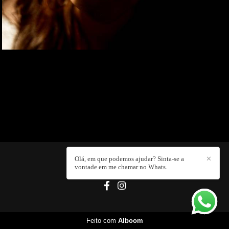
Olá, em que podemos ajudar? Sinta-se a
✕
CLEITON
/
CONTATO
vontade em me chamar no Whats.
Feito com
Alboom